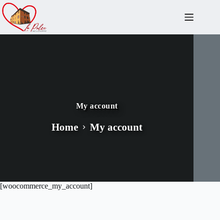
Salta
al
contenuto
My account
Home
My account
[woocommerce_my_account]