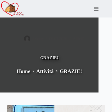
Salta
al
contenuto
Johnny
06/01/2026
Attività
GRAZIE!
Home
Attività
GRAZIE!