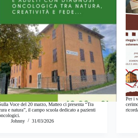
Per i 
Sulla Voce del 20 marzo, Matteo ci presenta “Tra
cerim
cura e natura”, il campo scuola dedicato a pazienti
ricord
oncologici.
Johnny
31/03/2026