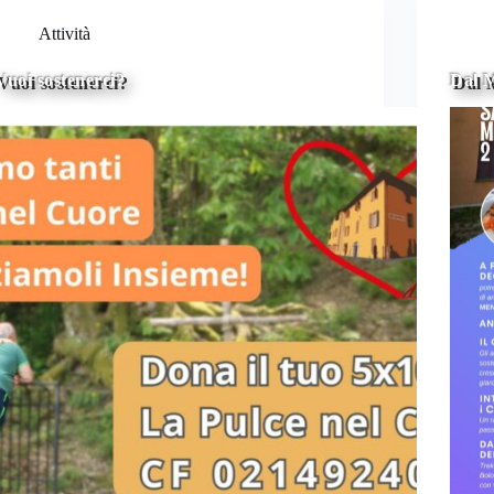
Attività
Vuoi sostenerci?
Dal M