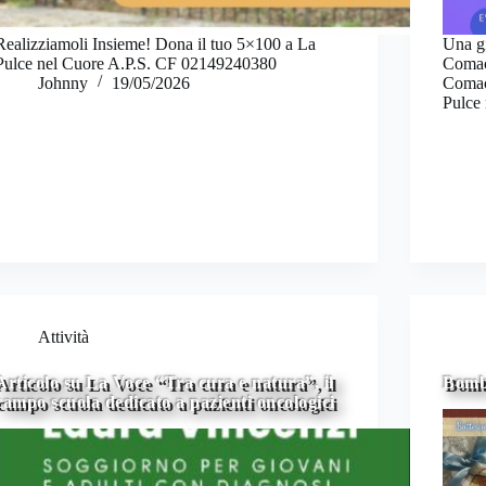
Realizziamoli Insieme! Dona il tuo 5×100 a La
Una gi
Pulce nel Cuore A.P.S. CF 02149240380
Comacc
Johnny
19/05/2026
Comac
Pulce
Attività
Articolo su La Voce “Tra cura e natura”, il
Bombo
campo scuola dedicato a pazienti oncologici