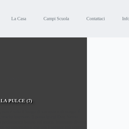
La Casa
Campi Scuola
Contattaci
Inf
Attività
LA PULCE (7)
 non è solo il luogo di vacanza e di svago. È
crescita interiore. Il posto in cui Don Nevio
o pedagogico basato sul gioco, linguaggi diversi,
ale ed aggregativo che ora è sempre più urgente