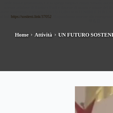
nelle nuove generazioni. Ce lo spiega meglio Cristian Simoni, docente 
scienze religiose di Rimini e Forlì e docente di scuola e autore del lib
avere sostenendo il progetto UN FUTURO SOSTENIBILE PER LA PUL
al link
https://sostieni.link/37052
. Rispondiamo insieme alle emergenze 
💚💪🏻
Home
Attività
UN FUTURO SOSTENI