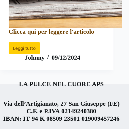
Clicca qui per leggere l'articolo
Leggi tutto
Il
nostro
Johnny
09/12/2024
Crowdfunding
su
Avvenire
LA PULCE NEL CUORE APS
Via dell’Artigianato, 27 San Giuseppe (FE)
C.F. e P.IVA 02149240380
IBAN: IT 94 K 08509 23501 019009457246