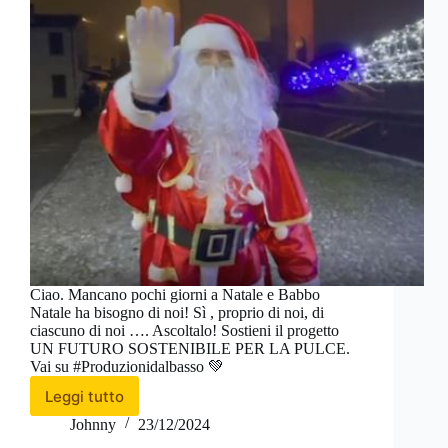
Ciao. Mancano pochi giorni a Natale e Babbo
Natale ha bisogno di noi! Sì , proprio di noi, di
ciascuno di noi …. Ascoltalo! Sostieni il progetto
UN FUTURO SOSTENIBILE PER LA PULCE.
Vai su #Produzionidalbasso 💚
Leggi tutto
Babbo
Natale
Johnny
23/12/2024
ha