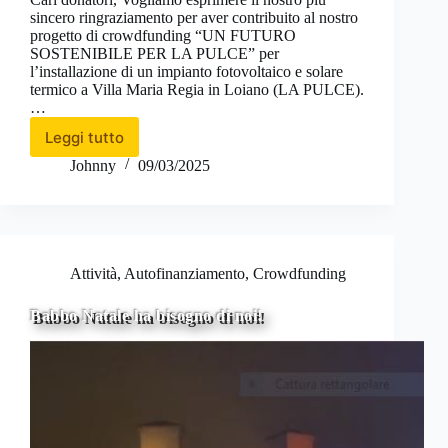
sincero ringraziamento per aver contribuito al nostro
progetto di crowdfunding “UN FUTURO
SOSTENIBILE PER LA PULCE” per
l’installazione di un impianto fotovoltaico e solare
termico a Villa Maria Regia in Loiano (LA PULCE).
…
Leggi tutto
UN
FUTURO
Johnny
09/03/2025
SOSTENIBILE
PER
LA
PULCE
Attività
,
Autofinanziamento
,
Crowdfunding
Babbo Natale ha bisogno di noi!